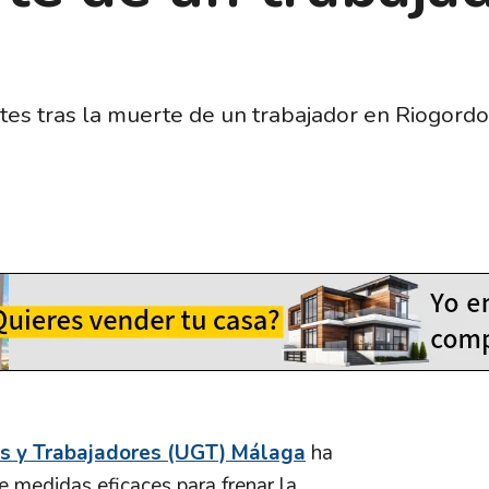
 tras la muerte de un trabajador en Riogordo y
as y Trabajadores (UGT) Málaga
ha
 medidas eficaces para frenar la