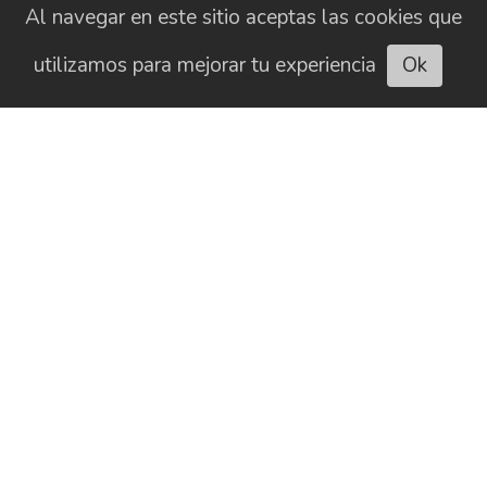
Al navegar en este sitio aceptas las cookies que
utilizamos para mejorar tu experiencia
Ok
Escuchar artículo
CONTACTO
HISTORIAL
NEWSLETTER
BUSCAR
SOBRE NOSOTROS
AVISO LEGAL
PUBLICIDAD
POLÍTICA DE COOKIES