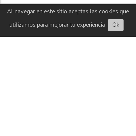
Al navegar en este sitio aceptas las cookies que
utilizamos para mejorar tu experiencia
Ok
Escuchar artículo
CONTACTO
HISTORIAL
NEWSLETTER
BUSCAR
SOBRE NOSOTROS
AVISO LEGAL
PUBLICIDAD
POLÍTICA DE COOKIES