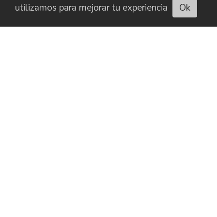
utilizamos para mejorar tu experiencia
Ok
Escuchar artículo
CONTACTO
HISTORIAL
NEWSLETTER
BUSCAR
SOBRE NOSOTROS
AVISO LEGAL
PUBLICIDAD
POLÍTICA DE COOKIES
POLÍTICA DE PRIVACIDAD