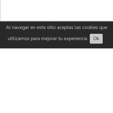
Al navegar en este sitio aceptas las cookies que
utilizamos para mejorar tu experiencia
Ok
Escuchar artículo
CONTACTO
HISTORIAL
NEWSLETTER
BUSCAR
SOBRE NOSOTROS