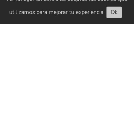
utilizamos para mejorar tu experiencia
Ok
Escuchar artículo
CONTACTO
HISTORIAL
NEWSLETTER
BUSCAR
SOBRE NOSOTROS
AVISO LEGAL
PUBLICIDAD
POLÍTICA DE COOKIES
POLÍTICA DE PRIVACIDAD