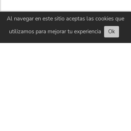
Al navegar en este sitio aceptas las cookies que
utilizamos para mejorar tu experiencia
Ok
Escuchar artículo
CONTACTO
HISTORIAL
NEWSLETTER
BUSCAR
SOBRE NOSOTROS
AVISO LEGAL
PUBLICIDAD