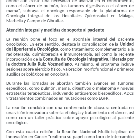
donde aún existe una necesidad de avanzar en el conocimiento,
como el cáncer de pulmón, los tumores digestivos o el cáncer de
mama”, subraya el oncólogo responsable de la plataforma de
Oncología Integral de los Hospitales Quirónsalud en Málaga,
Marbella y Campo de Gibraltar.
Atención integral y medidas de soporte al paciente
La reunión pone el foco en el abordaje integral del paciente
oncológico. En este sentido, destaca la consolidación de la
Unidad
de Hipertermia Oncológica
, como tratamiento complementario a la
radioterapia, quimioterapia e inmunoterapia, así como la reciente
incorporación de la
Consulta de Oncología Integrativa, liderada por
la doctora Julia Ruiz Vozmediano
. Asimismo, el programa incluye
sesiones sobre ejercicio físico, valoración morfofuncional y primeros
auxilios psicológicos en oncología.
Durante las jornadas se abordan también avances en tumores
específicos, como pulmón, mama, digestivos o melanoma y nuevas
estrategias terapéuticas, incluyendo anticuerpos biespecíficos, ADCs
y tratamientos combinados en mutaciones como EGFR.
La reunión concluirá con una conferencia de clausura centrada en
una visión innovadora sobre la etiología y tratamiento del cáncer, así
como con un taller práctico sobre apoyo psicológico al paciente
oncológico.
Con esta cuarta edición, la Reunión Nacional Multidisciplinar de
Innovación en Cáncer “reafirma su papel como foro de intercambio