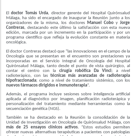
El
doctor Tomás Urda
, director gerente del Hospital Quirónsalud
Málaga, ha sido el encargado de inaugurar la Reunión junto a los
organizadores de la misma, los doctores
Manuel Cobo
y
Jorge
Contreras
, destacando este último la satisfacción con esta nueva
edición, marcada por un incremento en la participación y por un
programa científico que refleja la evolución constante en materia
oncológica.
El doctor Contreras destacó que “las innovaciones en el campo de la
Oncología que se presentan en el encuentro son prestaciones ya
incorporadas en el Servicio Integral de Oncología del Hospital
Quirónsalud Málaga, tanto desde el punto de vista quirúrgico, al
contar el centro con la
cirugía robótica Da Vinci
; a nivel
radioterápico, con las
técnicas más avanzadas de radioterapia
hipofraccionada
; como a nivel de tratamiento sistémico, con los
nuevos fármacos dirigidos e inmunoterapia
”.
Además, el programa incluye sesiones sobre inteligencia artificial
aplicada al diagnóstico por imagen, planificación radioterápica y
personalización del tratamiento mediante herramientas como la
secuenciación genética (NGS).
También se ha destacado en la Reunión la consolidación de la
Unidad de Investigación en Oncología de Quirónsalud Málaga, con
más de 25 ensayos clínicos activos
. “Estos estudios permiten
ofrecer nuevas alternativas terapéuticas a pacientes con patologías