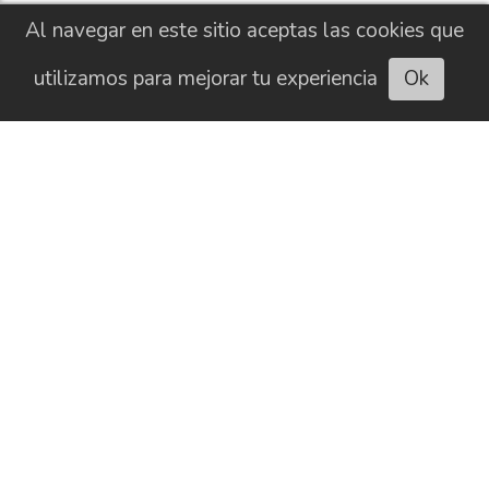
Al navegar en este sitio aceptas las cookies que
utilizamos para mejorar tu experiencia
Ok
Escuchar artículo
CONTACTO
HISTORIAL
NEWSLETTER
BUSCAR
SOBRE NOSOTROS
AVISO LEGAL
PUBLICIDAD
POLÍTICA DE COOKIES