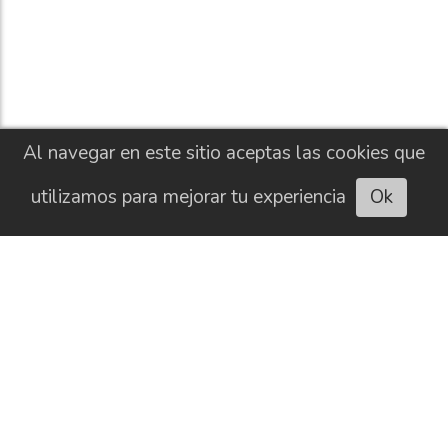
Al navegar en este sitio aceptas las cookies que
utilizamos para mejorar tu experiencia
Ok
Escuchar artículo
CONTACTO
HISTORIAL
NEWSLETTER
BUSCAR